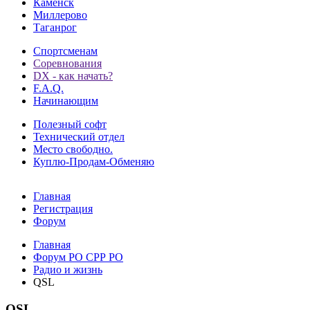
Каменск
Миллерово
Таганрог
Спортсменам
Соревнования
DX - как начать?
F.A.Q.
Начинающим
Полезный софт
Технический отдел
Место свободно.
Куплю-Продам-Обменяю
Главная
Регистрация
Форум
Главная
Форум РО СРР РО
Радио и жизнь
QSL
QSL