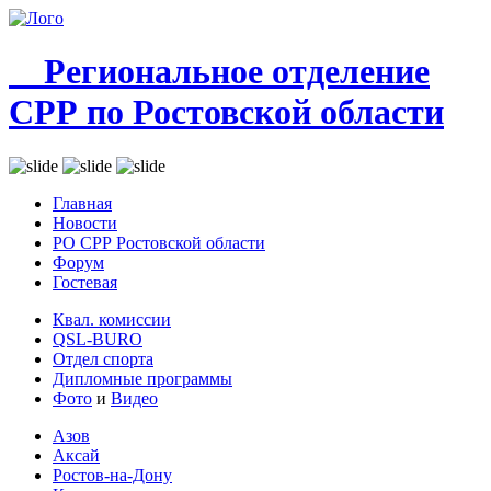
Региональное отделение
СРР по Ростовской области
Главная
Новости
РО СРР Ростовской области
Форум
Гостевая
Квал. комиссии
QSL-BURO
Отдел спорта
Дипломные программы
Фото
и
Видео
Азов
Аксай
Ростов-на-Дону